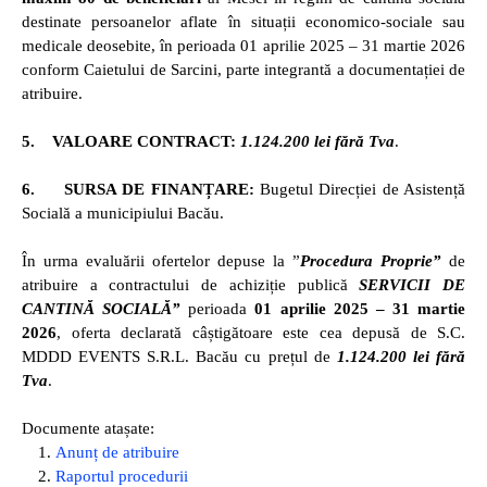
destinate persoanelor aflate în situații
economico-sociale sau
medicale deosebite
, în perioada
01 aprilie 2025 – 31 martie 2026
conform Caietului de Sarcini, parte integrantă a documentației de
atribuire.
5.
VALOARE CONTRACT:
1.124.200
lei
fără Tva
.
6.
SURSA DE FINANȚARE:
Bugetul Direcției de Asistență
Socială a municipiului Bacău.
În urma evaluării ofertelor depuse la ”
Procedura Proprie”
de
atribuire a contractului de achiziție publică
SERVICII DE
CANTINĂ SOCIALĂ”
perioada
01 aprilie 2025 – 31 martie
2026
, oferta declarată câștigătoare este cea depusă de S.C.
MDDD EVENTS S.R.L. Bacău cu prețul de
1.124.200
lei
fără
Tva
.
Documente atașate:
1.
Anunț de atribuire
2.
Raportul procedurii