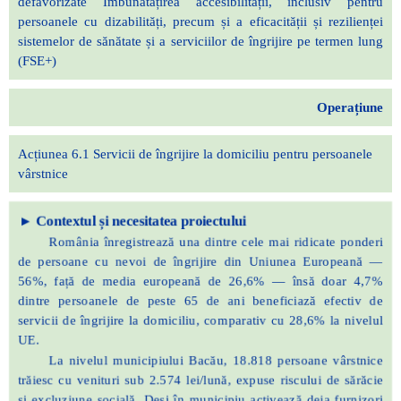
defavorizate Îmbunătățirea accesibilității, inclusiv pentru
persoanele cu dizabilități, precum și a eficacității și rezilienței
sistemelor de sănătate și a serviciilor de îngrijire pe termen lung
(FSE+)
Operațiune
Acțiunea 6.1 Servicii de îngrijire la domiciliu pentru persoanele
vârstnice
▸
Contextul și necesitatea proiectului
România înregistrează una dintre cele mai ridicate ponderi
de persoane cu nevoi de îngrijire din Uniunea Europeană —
56%, față de media europeană de 26,6% — însă doar 4,7%
dintre persoanele de peste 65 de ani beneficiază efectiv de
servicii de îngrijire la domiciliu, comparativ cu 28,6% la nivelul
UE.
La nivelul municipiului Bacău, 18.818 persoane vârstnice
trăiesc cu venituri sub 2.574 lei/lună, expuse riscului de sărăcie
și excluziune socială. Deși în municipiu activează deja furnizori