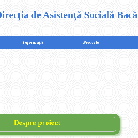
irecția de Asistență Socială Bac
Informații
Proiecte
Despre proiect